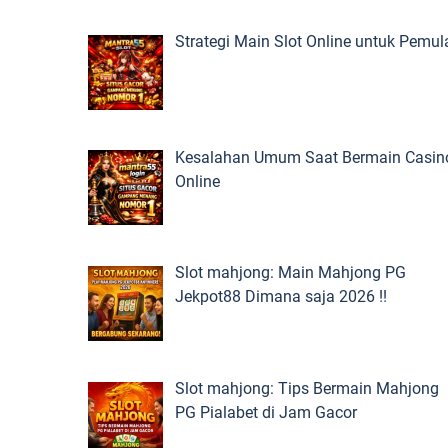
o
r
Strategi Main Slot Online untuk Pemul
:
Kesalahan Umum Saat Bermain Casin
Online
Slot mahjong: Main Mahjong PG
Jekpot88 Dimana saja 2026 !!
Slot mahjong: Tips Bermain Mahjong
PG Pialabet di Jam Gacor