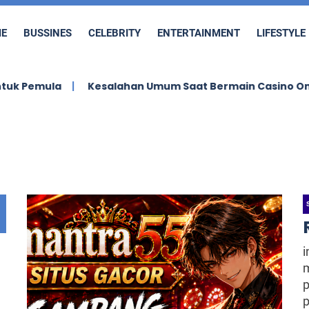
E
BUSSINES
CELEBRITY
ENTERTAINMENT
LIFESTYLE
uk Pemula
Kesalahan Umum Saat Bermain Casino Onlin
i
m
p
p