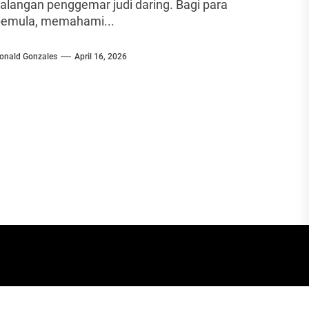
alangan penggemar judi daring. Bagi para
emula, memahami...
onald Gonzales
April 16, 2026