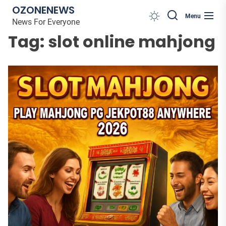
Skip
OZONENEWS
to
Menu
News For Everyone
the
Tag:
slot online mahjong
content