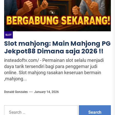
SLOT
Slot mahjong: Main Mahjong PG
Jekpot88 Dimana saja 2026 !!
insteadoftv.com/ - Permainan slot selalu menjadi
daya tarik tersendiri bagi para penggemar judi
online. Slot mahjong rasakan keseruan bermain
,mahjong...
Donald Gonzales
January 14, 2026
S
e