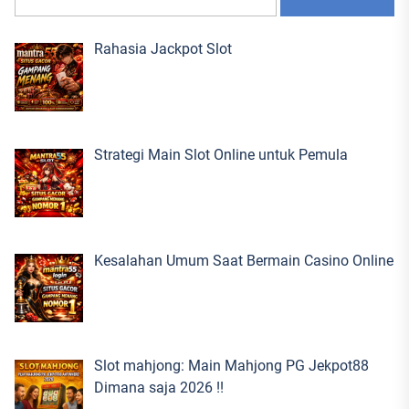
a
r
Rahasia Jackpot Slot
c
h
f
o
r
Strategi Main Slot Online untuk Pemula
:
Kesalahan Umum Saat Bermain Casino Online
Slot mahjong: Main Mahjong PG Jekpot88
Dimana saja 2026 !!