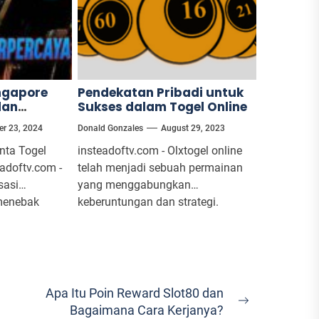
ngapore
Pendekatan Pribadi untuk
dan
Sukses dalam Togel Online
Menarik di
er 23, 2024
Donald Gonzales
August 29, 2023
nta Togel
insteadoftv.com - Olxtogel online
adoftv.com -
telah menjadi sebuah permainan
sasi
yang menggabungkan
menebak
keberuntungan dan strategi.
ng
Namun, dalam lautan angka-angka
 besar?...
dan peluang, ada...
Apa Itu Poin Reward Slot80 dan
Next
Bagaimana Cara Kerjanya?