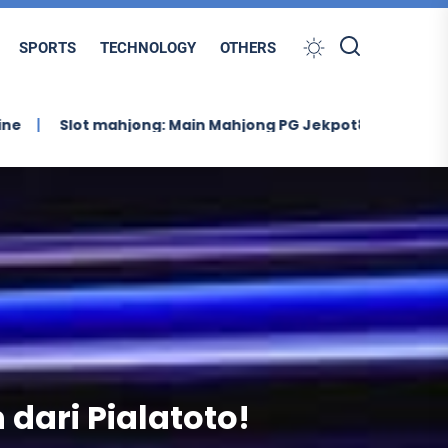
SPORTS
TECHNOLOGY
OTHERS
Slot mahjong: Main Mahjong PG Jekpot88 Dimana saja 202
dari Pialatoto!