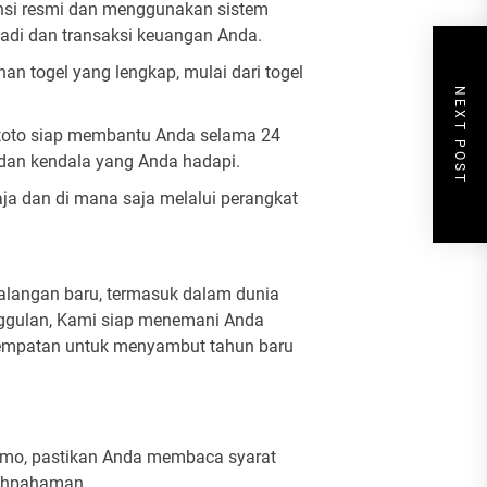
sensi resmi dan menggunakan sistem
adi dan transaksi keuangan Anda.
an togel yang lengkap, mulai dari togel
NEXT POST
atoto siap membantu Anda selama 24
 dan kendala yang Anda hadapi.
ja dan di mana saja melalui perangkat
alangan baru, termasuk dalam dunia
unggulan, Kami siap menemani Anda
empatan untuk menyambut tahun baru
mo, pastikan Anda membaca syarat
alahpahaman.