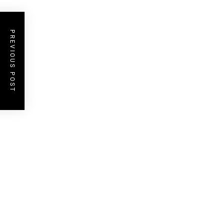
PREVIOUS POST