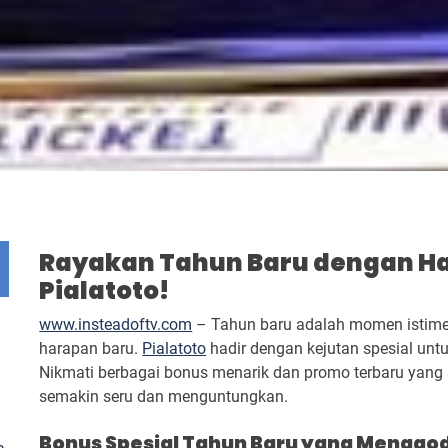
Rayakan Tahun Baru dengan Had
Pialatoto!
www.insteadoftv.com
– Tahun baru adalah momen istime
harapan baru.
Pialatoto
hadir dengan kejutan spesial un
Nikmati berbagai bonus menarik dan promo terbaru yan
semakin seru dan menguntungkan.
Bonus Spesial Tahun Baru yang Menggo