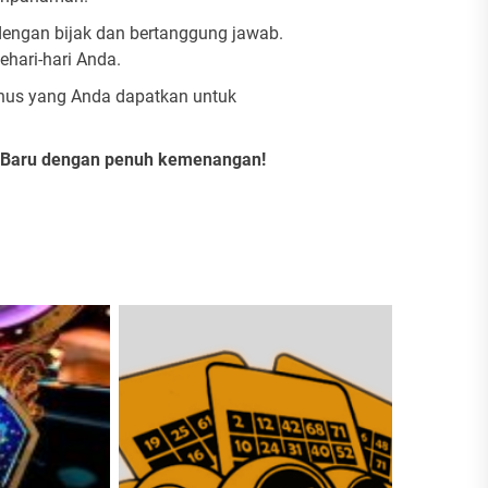
dengan bijak dan bertanggung jawab.
hari-hari Anda.
us yang Anda dapatkan untuk
n Baru dengan penuh kemenangan!