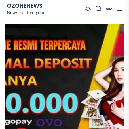
Skip
OZONENEWS
to
Menu
News For Everyone
the
content