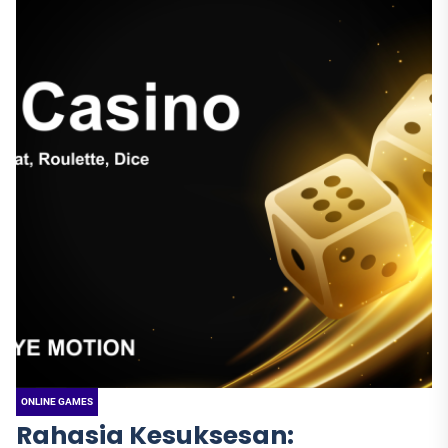
ONLINE GAMES
Rahasia Kesuksesan: