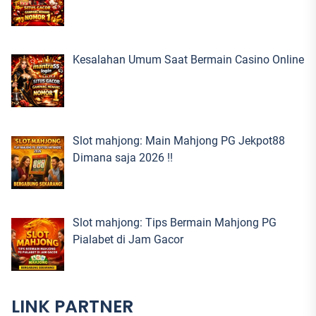
Kesalahan Umum Saat Bermain Casino Online
Slot mahjong: Main Mahjong PG Jekpot88
Dimana saja 2026 !!
Slot mahjong: Tips Bermain Mahjong PG
Pialabet di Jam Gacor
LINK PARTNER