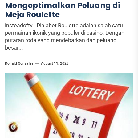
Mengoptimalkan Peluang di
Meja Roulette
insteadoftv - Pialabet Roulette adalah salah satu
permainan ikonik yang populer di casino. Dengan
putaran roda yang mendebarkan dan peluang
besar...
Donald Gonzales
August 11, 2023