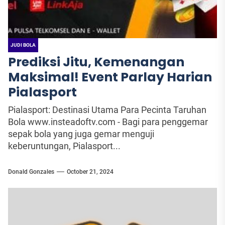
JUDI BOLA
Prediksi Jitu, Kemenangan
Maksimal! Event Parlay Harian
Pialasport
Pialasport: Destinasi Utama Para Pecinta Taruhan
Bola www.insteadoftv.com - Bagi para penggemar
sepak bola yang juga gemar menguji
keberuntungan, Pialasport...
Donald Gonzales
October 21, 2024