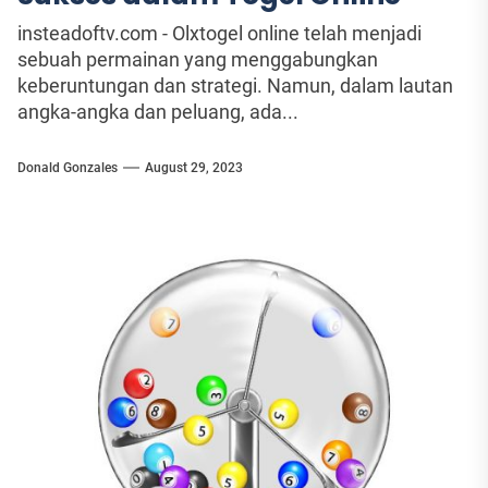
insteadoftv.com - Olxtogel online telah menjadi
sebuah permainan yang menggabungkan
keberuntungan dan strategi. Namun, dalam lautan
angka-angka dan peluang, ada...
Donald Gonzales
August 29, 2023