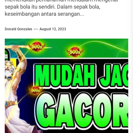
sepak bola itu sendiri. Dalam sepak bola,
keseimbangan antara serangan...
Donald Gonzales
August 12, 2023