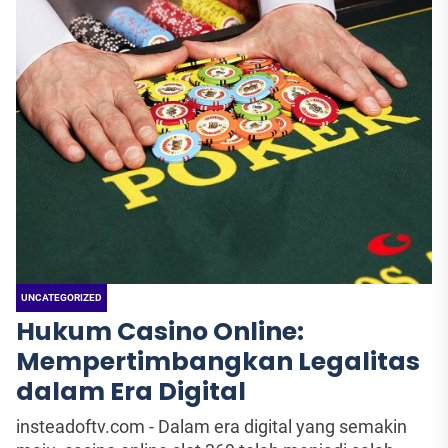
UNCATEGORIZED
Hukum Casino Online:
Mempertimbangkan Legalitas
dalam Era Digital
insteadoftv.com - Dalam era digital yang semakin