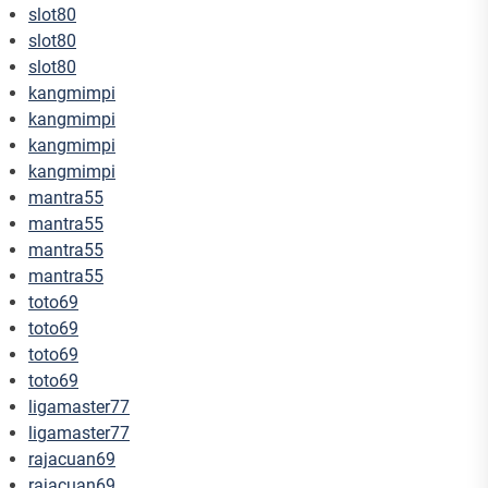
slot80
slot80
slot80
kangmimpi
kangmimpi
kangmimpi
kangmimpi
mantra55
mantra55
mantra55
mantra55
toto69
toto69
toto69
toto69
ligamaster77
ligamaster77
rajacuan69
rajacuan69